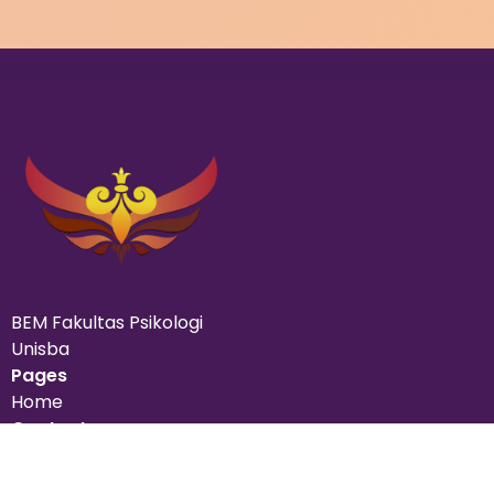
BEM Fakultas Psikologi
Unisba
Pages
Home
Contact us
085176942324
bempsiunisba@gmail.com