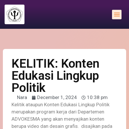
OPEN RECRUITMENT STAFF BEM-F PSIKOLOGI 2026/2027
KELITIK: Konten
Edukasi Lingkup
Politik
Nara
December 1, 2024
10:38 pm
Kelitik ataupun Konten Edukasi Lingkup Politik
merupakan program kerja dari Departemen
ADVOKESMA yang akan menyajikan konten
berupa video dan desain grafis. disajikan pada